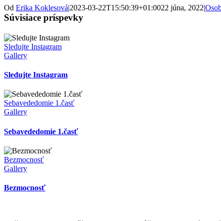
Od
Erika Koklesová
|
2023-03-22T15:50:39+01:00
22 júna, 2022
|
Osob
Súvisiace príspevky
Sledujte Instagram
Gallery
Sledujte Instagram
Sebavededomie 1.časť
Gallery
Sebavededomie 1.časť
Bezmocnosť
Gallery
Bezmocnosť