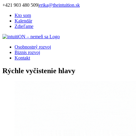
Skip
+421 903 480 509
|
erika@theintuition.sk
to
Kto som
content
Kalendár
Zdieľame
Osobnostný rozvoj
Biznis rozvoj
Kontakt
Rýchle vyčistenie hlavy
Zobraziť
väčší
obrázok